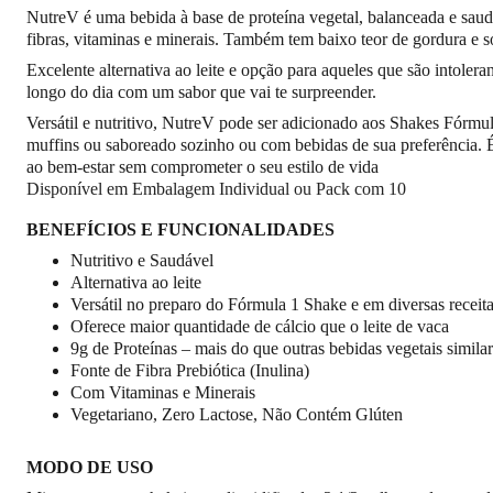
NutreV é uma bebida à base de proteína vegetal, balanceada e saudá
fibras, vitaminas e minerais. Também tem baixo teor de gordura e s
Excelente alternativa ao leite e opção para aqueles que são intoler
longo do dia com um sabor que vai te surpreender.
Versátil e nutritivo, NutreV pode ser adicionado aos Shakes Fórmula
muffins ou saboreado sozinho ou com bebidas de sua preferência. É
ao bem-estar sem comprometer o seu estilo de vida
Disponível em Embalagem Individual ou Pack com 10
BENEFÍCIOS E FUNCIONALIDADES
Nutritivo e Saudável
Alternativa ao leite
Versátil no preparo do Fórmula 1 Shake e em diversas receit
Oferece maior quantidade de cálcio que o leite de vaca
9g de Proteínas – mais do que outras bebidas vegetais simila
Fonte de Fibra Prebiótica (Inulina)
Com Vitaminas e Minerais
Vegetariano, Zero Lactose, Não Contém Glúten
MODO DE USO