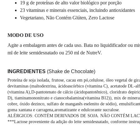
19 g de proteínas de alto valor biológico por porção
23 vitaminas e minerais essenciais, incluindo antioxidantes
Vegetariano, Não Contém Glúten, Zero Lactose
MODO DE USO
Agite a embalagem antes de cada uso. Bata no liquidificador ou mi
ml de leite semidesnatado ou 250 ml de NutreV.
INGREDIENTES 
(Shake de Chocolate)
Proteína de soja isolada, frutose, cacau em pó,celulose, óleo vegetal de gir
devitaminas (maltodextrina, ácidoascórbico (vitamina C), acetatode DL-alfa
(vitamina A),D-pantotenato de cálcio (ácidopantotênico), cloridrato depirid
D), tiaminamononitrato e cianocobalamina(vitamina B12)), mix de minerais
cobre, óxido dezinco, sulfato de manganês eselenito de sódio), emulsificant
goma xantana e carragena,aromatizante e edulcorante sucralose.
ALÉRGICOS: CONTÉM DERIVADOS DE SOJA. NÃO CONTÉM LA
***Lactose proveniente da adição do leite semidesnatado, conforme instru