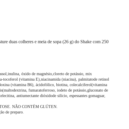
sture duas colheres e meia de sopa (26 g) do Shake com 250 
assol,inulina, óxido de magnésio,cloreto de potássio, mix 
-tocoferol (vitamina E),niacinamida (niacina), palmitatode retinol 
oxina (vitamina B6), ácidofólico, biotina, colecalciferol(vitamina 
(maltodextrina, fumaratoferroso, iodeto de potássio,gluconato de 
elecitina, antiumectante dióxidode silício, espessantes gomaguar, 
CTOSE. NÃO CONTÉM GLÚTEN.
ção de preparo.