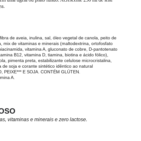
ea.
bra de aveia, inulina, sal, óleo vegetal de canola, peito de 
a, mix de vitaminas e minerais (maltodextrina, ortofosfato 
, niacinamida, vitamina A, gluconato de cobre, D-pantotenato 
amina B12, vitamina D, tiamina, biotina e ácido fólico), 
la, pimenta preta, estabilizante celulose microcristalina, 
a de soja e corante sintético idêntico ao natural 
O, PEIXE*** E SOJA. CONTÉM GLÚTEN.
amina A.
ROSO
as, vitaminas e minerais e zero lactose.