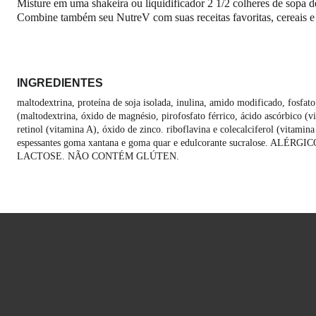
Misture em uma shakeira ou liquidificador 2 1/2 colheres de sopa
Combine também seu NutreV com suas receitas favoritas, cereais e 
INGREDIENTES 
maltodextrina, proteína de soja isolada, inulina, amido modificado, fosfato
(maltodextrina, óxido de magnésio, pirofosfato férrico, ácido ascórbico (v
retinol (vitamina A), óxido de zinco. riboflavina e colecalciferol (vitamina 
espessantes goma xantana e goma quar e edulcorante sucralose.
LACTOSE. NÃO CONTÉM GLÚTEN.