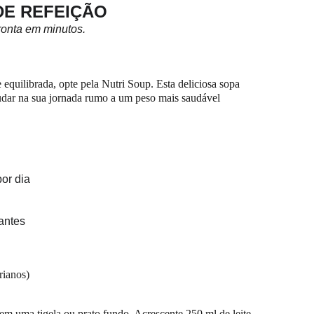
DE REFEIÇÃO
pronta em minutos.
quilibrada, opte pela Nutri Soup. Esta deliciosa sopa 
judar na sua jornada rumo a um peso mais saudável
por dia
dantes
rianos)
em uma tigela ou prato fundo. Acrescente 250 ml de leite 