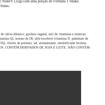
 de NutreV (32g) com uma porção de Fórmula 1 Shake. 
frutas.
 de cálcio dibásico, gordura vegetal, mix de vitaminas e minerais 
itamina Q), acetato de DL-alfa-tocoferol (vitamina D. palmitato de 
D)), cloreto de potássio, sal, aromatizante, emulsificante lecitina, 
 ALÉRGICOS: CONTÉM DERIVADOS DE SOJA E LEITE. NÃO CONTÉM 