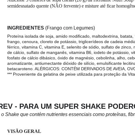
semidesnatado quente (NÃO fervente) e misture até ficar homogên
INGREDIENTES 
(Frango com Legumes)
Proteína isolada de soja, amido modificado, maltodextrina, batata, fi
frango, cenoura, cloreto de potássio, triglicerídeos de cadeia médi
férrico, vitamina C, vitamina E, selenito de sódio, sulfato de zinco
de cálcio, sulfato de manganês, vitamina B6, iodeto de potássio, vit
fosfato de cálcio dibásico, óxido de magnésio, cebolinha, alho, cebo
aromatizante, antiumectante dióxido de silício, emulsificante lecitin
betacaroteno. ALÉRGICOS: CONTÉM DERIVADOS DE AVEIA, OV
*** Proveniente da gelatina de peixe utilizada para proteção da Vit
REV - PARA UM SUPER SHAKE PODE
 o Shake que contém nutrientes essenciais como proteínas, fibr
VISÃO GERAL