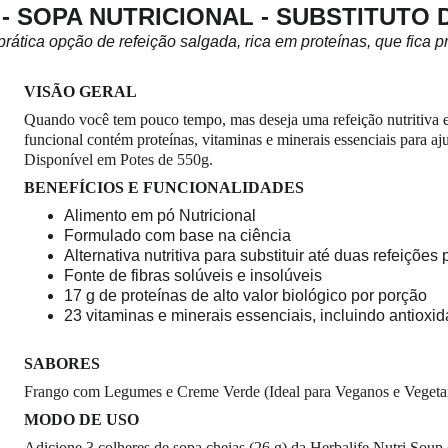
 - SOPA NUTRICIONAL - SUBSTITUTO 
rática opção de refeição salgada, rica em proteínas, que fica 
V
ISÃO GERAL
Quando você tem pouco tempo, mas deseja uma refeição nutritiva e e
funcional contém proteínas, vitaminas e minerais essenciais para a
Disponível em Potes de 550g.
BENEFÍCIOS E FUNCIONALIDADES
Alimento em pó Nutricional
Formulado com base na ciência
Alternativa nutritiva para substituir até duas refeições 
Fonte de fibras solúveis e insolúveis
17 g de proteínas de alto valor biológico por porção
23 vitaminas e minerais essenciais, incluindo antioxi
SABORES
Frango com Legumes e Creme Verde (Ideal para Veganos e Vegeta
MODO DE USO
Adicione 3 colheres de sopa cheias (26 g) da Herbalife Nutri Soup 