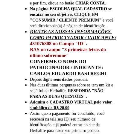
e por fim, clique no botão
 CRIAR CONTA.
Na página ESCOLHA QUAL CADASTRO se 
encaixa no seu objetivo, CLIQUE EM 
"CONSUMIR / CLIENTE PREMIUM" 
e você 
será direcionado(a) á página de identificação.
DIGITE AS NOSSAS INFORMAÇÕES 
COMO PATROCINADOR / INDICANTE:
431076808 no Campo "ID". 
BAS no campo "3 primeiras letras do 
último sobrenome" 
CONFIRME O NOME DO 
PATROCINADOR / INDICANTE: 
CARLOS EDUARDO BASTREGHI
Depois digite 
seus dados
 pessoais.
Nas duas últimas perguntas sobre se tem um kit e 
se já foi da Herbalife, 
RESPONDA "NÃO 
PARA AS DUAS QUESTÕES".
Adquira o CADASTRO VIRTUAL pelo valor 
simbólico de R$ 20,00
Assim que o pagamento for concluído, você 
receberá na tela seu ID, seu número de 
identificação e já poderá entrar no site da 
Herbalife para fazer seu primeiro pedido.