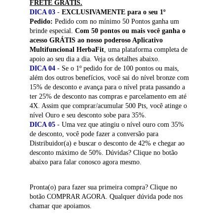
FRETE GRÁTIS.
DICA 03
 - 
EXCLUSIVAMENTE para o seu 1º 
Pedido: 
Pedido com no mínimo 50 Pontos ganha um 
brinde especial. 
Com 50 pontos ou mais você ganha o 
acesso GRÁTIS ao nosso poderoso Aplicativo 
Multifuncional HerbaFit
, uma plataforma completa de 
apoio ao seu dia a dia. Veja os detalhes abaixo.
DICA 04
 - Se o 1º pedido for de 100 pontos ou mais, 
além dos outros benefícios, você sai do nível bronze com 
15% de desconto e avança para o nível prata passando a 
ter 25% de desconto nas compras e parcelamento em até 
4X. Assim que comprar/acumular 500 Pts, você atinge o 
nível Ouro e seu desconto sobe para 35%.
DICA 05
 - Uma vez que atingiu o nível ouro com 35% 
de desconto, você pode fazer a conversão para 
Distribuidor(a) e buscar o desconto de 42% e chegar ao 
desconto máximo de 50%. Dúvidas? Clique no botão 
abaixo para falar conosco agora mesmo.
Pronta(o) para fazer sua primeira compra? Clique no 
botão COMPRAR AGORA. Qualquer dúvida pode nos 
chamar que apoiamos.